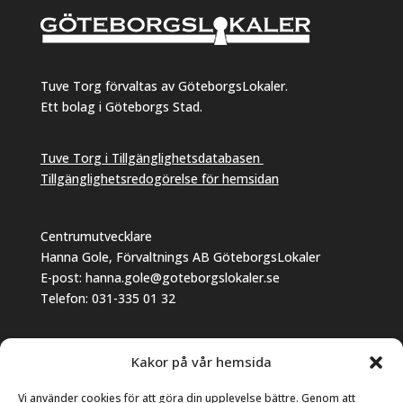
Tuve Torg förvaltas av GöteborgsLokaler.
Ett bolag i Göteborgs Stad.
Tuve Torg i Tillgänglighetsdatabasen
Tillgänglighetsredogörelse för hemsidan
Centrumutvecklare
Hanna Gole, Förvaltnings AB GöteborgsLokaler
E-post: hanna.gole@goteborgslokaler.se
Telefon: 031-335 01 32
Vill du etablera dig på torget?
Kakor på vår hemsida
Kontakta: Jonas Björk, Fastighetsförvaltare,
Förvaltnings AB GöteborgsLokaler
Vi använder cookies för att göra din upplevelse bättre. Genom att